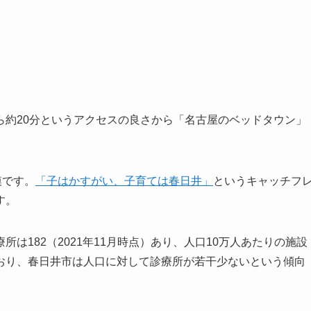
ら約20分というアクセスの良さから「名古屋のベッドタウン」
模です。
「子はかすがい、子育ては春日井」
というキャッチフ
す。
所は182（2021年11月時点）あり、人口10万人あたりの施設
回っており、春日井市は人口に対して診療所が若干少ないという傾向