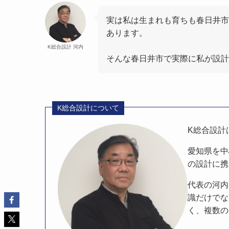
実は私は生まれも育ちも春日井市
あります。
K総合設計 河内
そんな春日井市で実際に私が設計
K総合設計について
K総合設計
愛知県を中
の設計に携
代表の河内
識だけでな
く、複数の